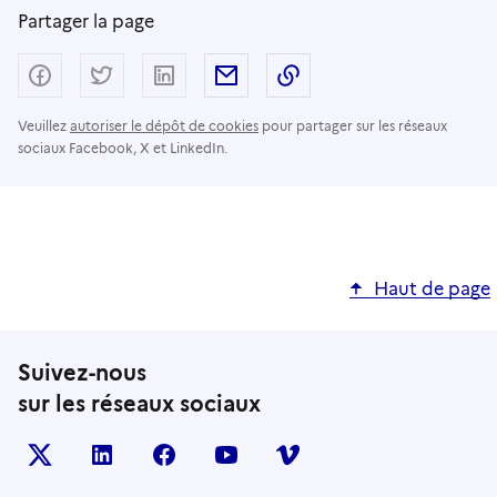
Partager la page
Partager sur Facebook
Partager sur Twitter
Partager sur LinkedIn
Partager par email
Copier dans le presse
Veuillez
autoriser le dépôt de cookies
pour partager sur les réseaux
sociaux Facebook, X et LinkedIn.
Haut de page
Suivez-nous
sur les réseaux sociaux
X (anciennement TWITTER)
LINKEDIN
FACEBOOK
YOUTUBE
VIMEO