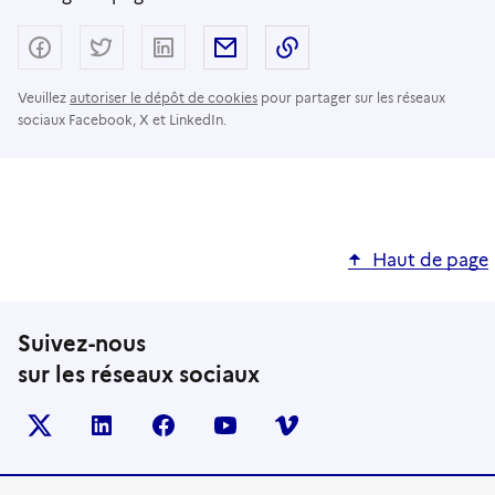
Partager sur Facebook
Partager sur Twitter
Partager sur LinkedIn
Partager par email
Copier dans le presse
Veuillez
autoriser le dépôt de cookies
pour partager sur les réseaux
sociaux Facebook, X et LinkedIn.
Haut de page
Suivez-nous
sur les réseaux sociaux
X (anciennement TWITTER)
LINKEDIN
FACEBOOK
YOUTUBE
VIMEO