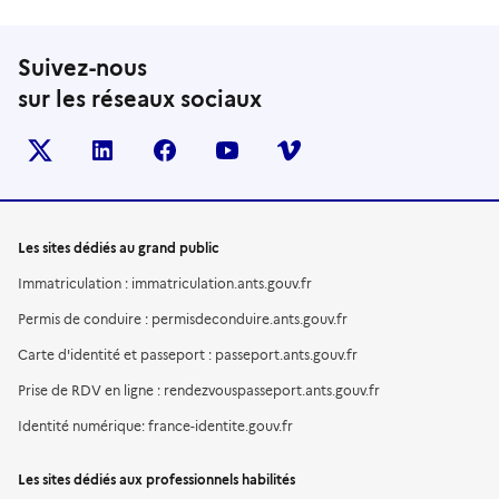
Suivez-nous
sur les réseaux sociaux
X (anciennement TWITTER)
LINKEDIN
FACEBOOK
YOUTUBE
VIMEO
Les sites dédiés au grand public
Immatriculation : immatriculation.ants.gouv.fr
Permis de conduire : permisdeconduire.ants.gouv.fr
Carte d'identité et passeport : passeport.ants.gouv.fr
Prise de RDV en ligne : rendezvouspasseport.ants.gouv.fr
Identité numérique: france-identite.gouv.fr
Les sites dédiés aux professionnels habilités