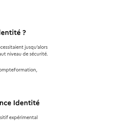
dentité
?
cessitaient jusqu’alors
aut niveau de sécurité.
CompteFormation,
nce Identité
sitif expérimental