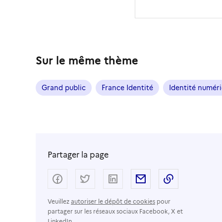
Sur le même thème
Grand public
France Identité
Identité numér
Partager la page
Partager sur Facebook
Partager sur Twitter
Partager sur LinkedIn
Partager par email
Copier dans
Veuillez
autoriser le dépôt de cookies
pour
partager sur les réseaux sociaux Facebook, X et
LinkedIn.