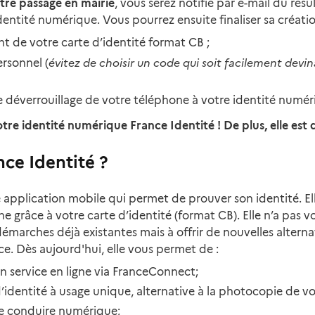
tre passage en mairie
, vous serez notifié par e-mail du ré
dentité numérique. Vous pourrez ensuite finaliser sa créatio
nt de votre carte d’identité format CB ;
évitez de choisir un code qui soit facilement devi
rsonnel (
 déverrouillage de votre téléphone à votre identité numér
re identité numérique France Identité ! De plus, elle est d
nce Identité ?
 application mobile qui permet de prouver son identité. Ell
ne grâce à votre carte d’identité (format CB). Elle n’a pas 
 démarches déjà existantes mais à offrir de nouvelles alterna
ace. Dès aujourd'hui, elle vous permet de :
un service en ligne via FranceConnect;
 d’identité à usage unique, alternative à la photocopie de vo
de conduire numérique;