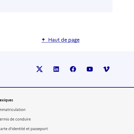
Haut de page
X (anciennement TWITTER)
LINKEDIN
FACEBOOK
YOUTUBE
VIMEO
exiques
mmatriculation
ermis de conduire
arte d'identité et passeport