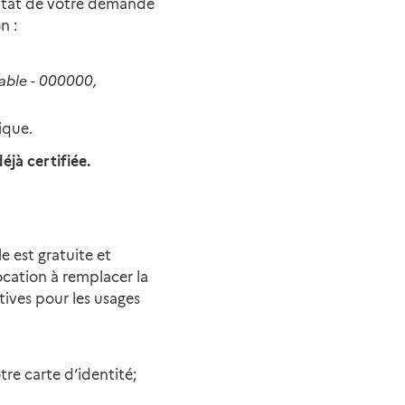
sultat de votre demande
n :
nable - 000000,
ique.
éjà certifiée.
e est gratuite et
vocation à remplacer la
tives pour les usages
tre carte d’identité;