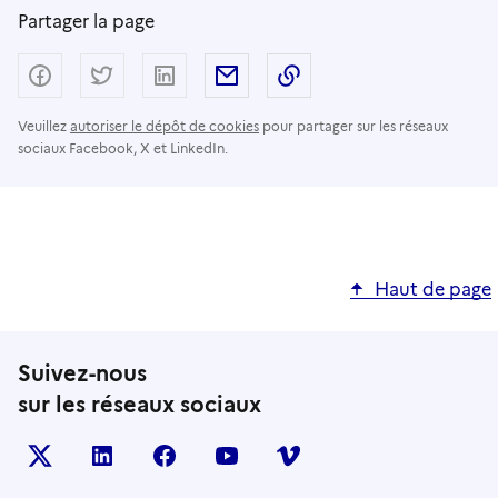
Partager la page
Partager sur Facebook
Partager sur Twitter
Partager sur LinkedIn
Partager par email
Copier dans le presse
Veuillez
autoriser le dépôt de cookies
pour partager sur les réseaux
sociaux Facebook, X et LinkedIn.
Haut de page
Suivez-nous
sur les réseaux sociaux
X (anciennement TWITTER)
LINKEDIN
FACEBOOK
YOUTUBE
VIMEO